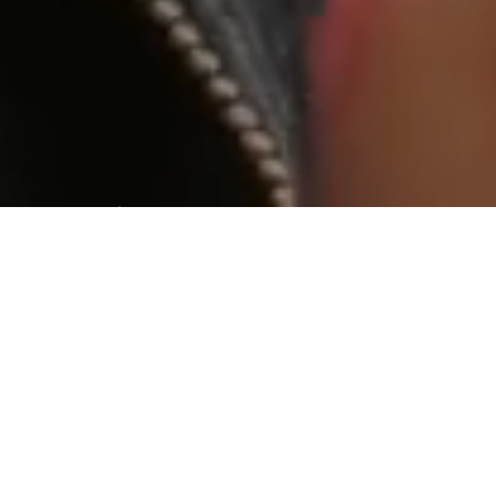
World wide web “geniş dünya ağı”
Aradığınız kişiye ulaşamıyormusunuz ?
Web tabanlı yazılım yada bir internet sitesi yaptıracaksanız
ihtiyaç duyduğunuzda ulaşabileceğiniz ve isteklerinizi
karşılayabilecek bir firma ile çalışmanızda fayda var.
Tasarım
Tasarım işini bize bırakın.
Beğendiğiniz bir tasarımın kopyası
olmayın. Onlar gibi olmak değil, onlardan daha iyi ve farklı
olmayı seçin.
İçerik