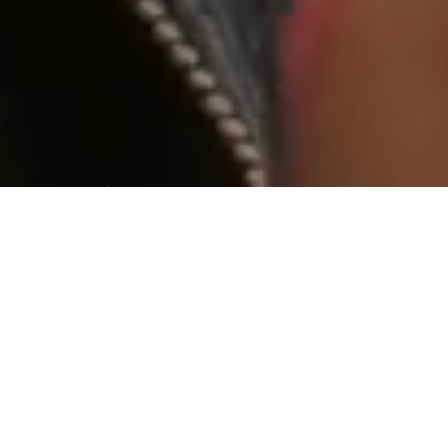
World wide web “geniş dünya ağı”
Aradığınız kişiye ulaşamıyormusunuz ?
Web tabanlı yazılım yada bir internet sitesi yaptıracaksanız
ihtiyaç duyduğunuzda ulaşabileceğiniz ve isteklerinizi
karşılayabilecek bir firma ile çalışmanızda fayda var.
Tasarım
Tasarım işini bize bırakın.
Beğendiğiniz bir tasarımın kopyası
olmayın. Onlar gibi olmak değil, onlardan daha iyi ve farklı
olmayı seçin.
İçerik