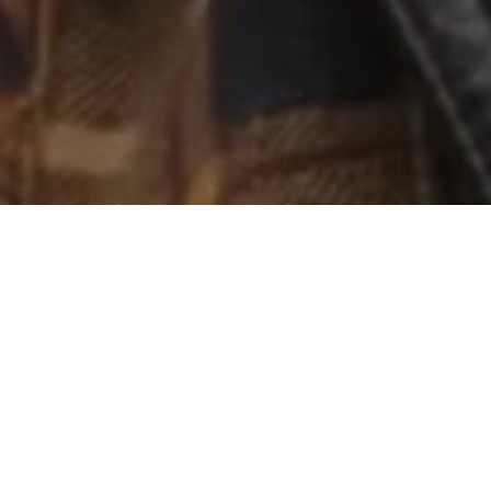
World wide web “geniş dünya ağı”
Aradığınız kişiye ulaşamıyormusunuz ?
Web tabanlı yazılım yada bir internet sitesi yaptıracaksanız
ihtiyaç duyduğunuzda ulaşabileceğiniz ve isteklerinizi
karşılayabilecek bir firma ile çalışmanızda fayda var.
Tasarım
Tasarım işini bize bırakın.
Beğendiğiniz bir tasarımın kopyası
olmayın. Onlar gibi olmak değil, onlardan daha iyi ve farklı
olmayı seçin.
İçerik