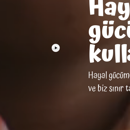
Hay
güc
kull
Hayal gücümüz
ve biz sınır 