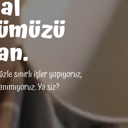
al
ümüzü
an.
le sınırlı işler yapıyoruz,
tanımıyoruz. Ya siz?