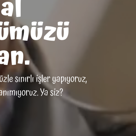
al
ümüzü
an.
le sınırlı işler yapıyoruz,
tanımıyoruz. Ya siz?