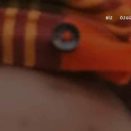
BIZ
ÖZGÜ