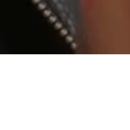
World wide web “geniş dünya ağı”
Aradığınız kişiye ulaşamıyormusunuz ?
Web tabanlı yazılım yada bir internet sitesi yaptıracaksanız
ihtiyaç duyduğunuzda ulaşabileceğiniz ve isteklerinizi
karşılayabilecek bir firma ile çalışmanızda fayda var.
Tasarım
Tasarım işini bize bırakın.
Beğendiğiniz bir tasarımın kopyası
olmayın. Onlar gibi olmak değil, onlardan daha iyi ve farklı
olmayı seçin.
İçerik