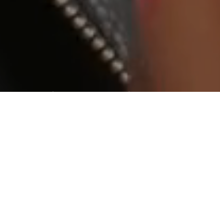
World wide web “geniş dünya ağı”
Aradığınız kişiye ulaşamıyormusunuz ?
Web tabanlı yazılım yada bir internet sitesi yaptıracaksanız
ihtiyaç duyduğunuzda ulaşabileceğiniz ve isteklerinizi
karşılayabilecek bir firma ile çalışmanızda fayda var.
Tasarım
Tasarım işini bize bırakın.
Beğendiğiniz bir tasarımın kopyası
olmayın. Onlar gibi olmak değil, onlardan daha iyi ve farklı
olmayı seçin.
İçerik