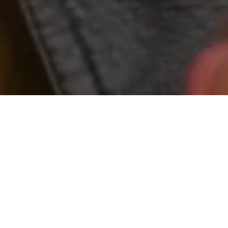
World wide web “geniş dünya ağı”
Aradığınız kişiye ulaşamıyormusunuz ?
Web tabanlı yazılım yada bir internet sitesi yaptıracaksanız
ihtiyaç duyduğunuzda ulaşabileceğiniz ve isteklerinizi
karşılayabilecek bir firma ile çalışmanızda fayda var.
Tasarım
Tasarım işini bize bırakın.
Beğendiğiniz bir tasarımın kopyası
olmayın. Onlar gibi olmak değil, onlardan daha iyi ve farklı
olmayı seçin.
İçerik