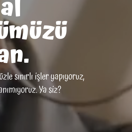
al
ümüzü
an.
le sınırlı işler yapıyoruz,
tanımıyoruz. Ya siz?