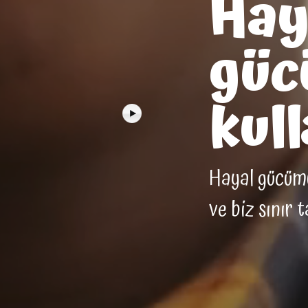
Hay
güc
kull
Hayal gücümüz
ve biz sınır 