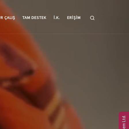
Search
R ÇALIŞ
TAM DESTEK
I.K.
ERIŞIM