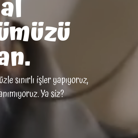
al
ümüzü
an.
le sınırlı işler yapıyoruz,
tanımıyoruz. Ya siz?