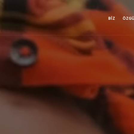
BIZ
ÖZGÜ