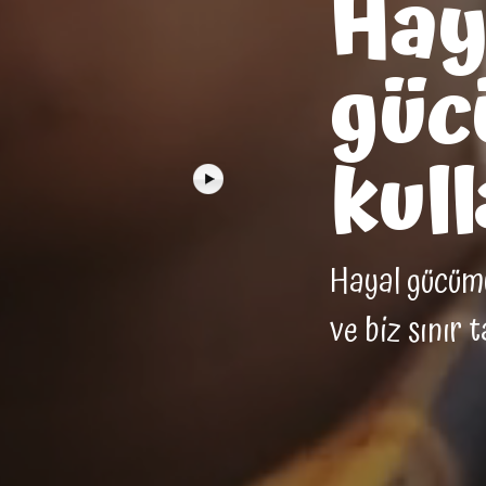
Hay
güc
kull
Hayal gücümüz
ve biz sınır 