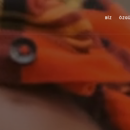
BIZ
ÖZGÜ