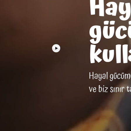
Hay
güc
kull
Hayal gücümüz
ve biz sınır 