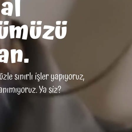
al
ümüzü
an.
le sınırlı işler yapıyoruz,
tanımıyoruz. Ya siz?