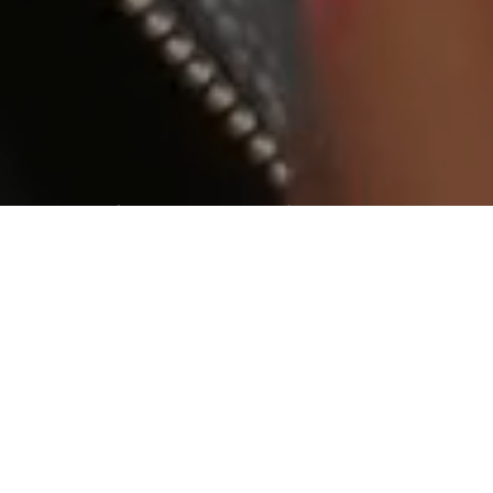
World wide web “geniş dünya ağı”
Aradığınız kişiye ulaşamıyormusunuz ?
Web tabanlı yazılım yada bir internet sitesi yaptıracaksanız
ihtiyaç duyduğunuzda ulaşabileceğiniz ve isteklerinizi
karşılayabilecek bir firma ile çalışmanızda fayda var.
Tasarım
Tasarım işini bize bırakın.
Beğendiğiniz bir tasarımın kopyası
olmayın. Onlar gibi olmak değil, onlardan daha iyi ve farklı
olmayı seçin.
İçerik