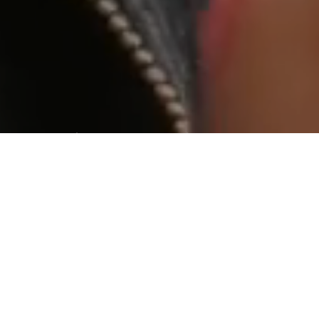
World wide web “geniş dünya ağı”
Aradığınız kişiye ulaşamıyormusunuz ?
Web tabanlı yazılım yada bir internet sitesi yaptıracaksanız
ihtiyaç duyduğunuzda ulaşabileceğiniz ve isteklerinizi
karşılayabilecek bir firma ile çalışmanızda fayda var.
Tasarım
Tasarım işini bize bırakın.
Beğendiğiniz bir tasarımın kopyası
olmayın. Onlar gibi olmak değil, onlardan daha iyi ve farklı
olmayı seçin.
İçerik