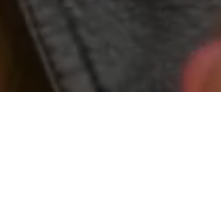
World wide web “geniş dünya ağı”
Aradığınız kişiye ulaşamıyormusunuz ?
Web tabanlı yazılım yada bir internet sitesi yaptıracaksanız
ihtiyaç duyduğunuzda ulaşabileceğiniz ve isteklerinizi
karşılayabilecek bir firma ile çalışmanızda fayda var.
Tasarım
Tasarım işini bize bırakın.
Beğendiğiniz bir tasarımın kopyası
olmayın. Onlar gibi olmak değil, onlardan daha iyi ve farklı
olmayı seçin.
İçerik