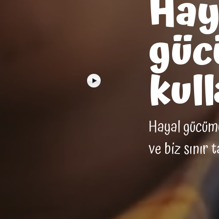
Hay
güc
kull
Hayal gücümüz
ve biz sınır 