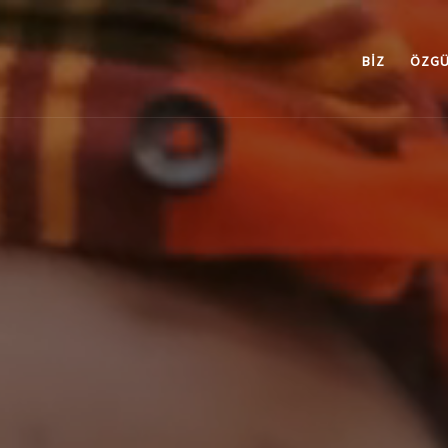
BIZ
ÖZGÜ