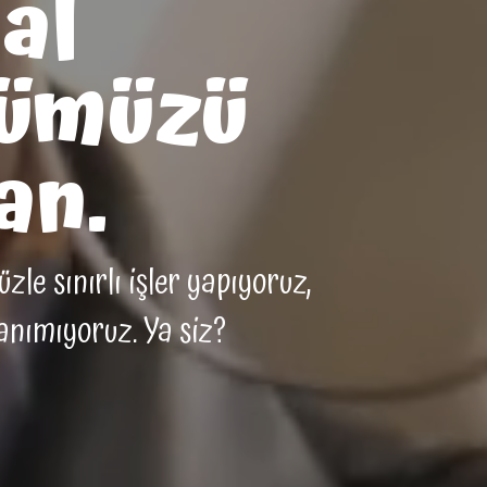
al
ümüzü
an.
le sınırlı işler yapıyoruz,
tanımıyoruz. Ya siz?